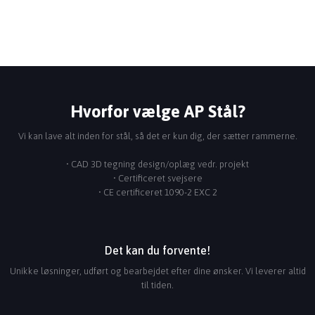
Hvorfor vælge AP Stål?
Vi kan lave alt inden for stål, så det er kun dig, der sætter rammerne.
• CAD 3D tegning design/oplæg vedr. projekt
​• Certificeret svejsere
​• CE certificeret 1090-2 EXC 2
Det kan du forvente!
Unikke løsninger, udført og bearbejdet efter dine ønsker. Vi leverer altid
til tiden.